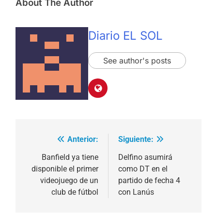
About The Author
Diario EL SOL
See author's posts
Anterior:
Siguiente:
Navegación
de
Banfield ya tiene
Delfino asumirá
disponible el primer
como DT en el
entradas
videojuego de un
partido de fecha 4
club de fútbol
con Lanús