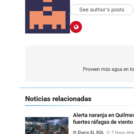
See author's posts
Navegación
de
Proveen más agua en tod
entradas
Noticias relacionadas
Alerta naranja en Quilme
fuertes ráfagas de viento
Diario EL SOL
7 Horas Atrá