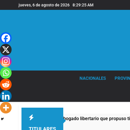
Saltar
jueves, 6 de agosto de 2026
8:29:26 AM
al
contenido
NACIONALES
PROVIN
aron penalmente al abogado libertario que propuso tirar napa
rás
TITULARES