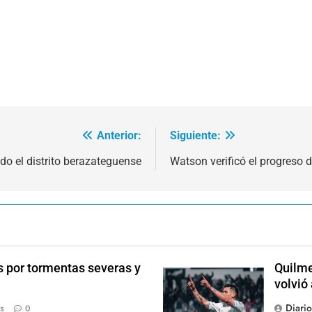
Anterior:
Siguiente:
o el distrito berazateguense
Watson verificó el progreso d
s por tormentas severas y
Quilme
volvió
Diari
s
0