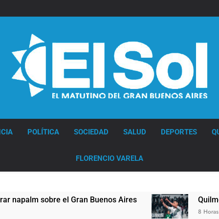
Diario EL SOL
CIA
POLÍTICA
SOCIEDAD
SALUD
DEPORTES
Q
FLORENCIO VARELA
lm sobre el Gran Buenos Aires
Quilmes derrotó
8 Horas Atrás