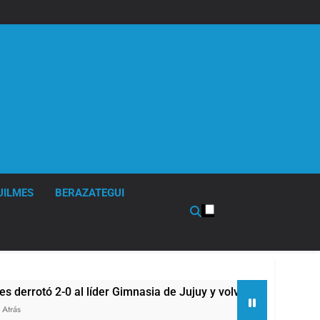
UILMES
BERAZATEGUI
 2-0 al líder Gimnasia de Jujuy y volvió a ilusionarse con el R