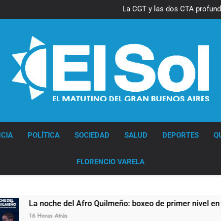
La CGT y las dos CTA profund
lucha con nuevas marchas cont
Diario EL SOL
CIA
POLÍTICA
SOCIEDAD
SALUD
DEPORTES
Q
FLORENCIO VARELA
La noche del Afro Quilmeño: boxeo de primer nivel en la sede
16 Horas Atrás