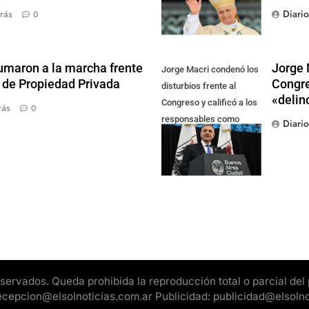
Diari
rás
0
sumaron a la marcha frente
Jorge 
Jorge Macri condenó los
y de Propiedad Privada
Congre
disturbios frente al
«delin
Congreso y calificó a los
rás
0
responsables como
Diari
"delincuentes
anarquistas"
rvados. Queda prohibida la reproducción total o parcial del pr
 recepcion@elsolnoticias.com.ar Publicidad: publicidad@elsoln