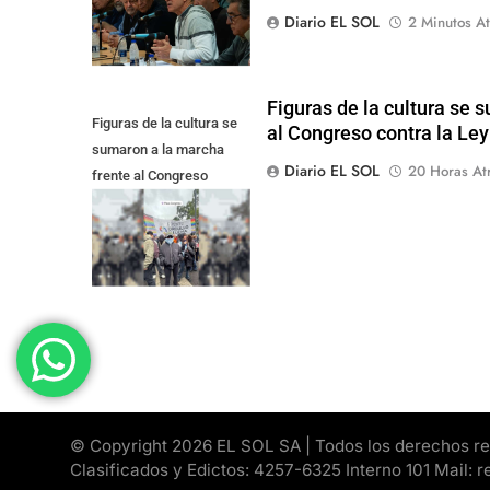
Diario EL SOL
2 Minutos At
Figuras de la cultura se 
Figuras de la cultura se
al Congreso contra la Le
sumaron a la marcha
Diario EL SOL
20 Horas At
frente al Congreso
contra la Ley de
Propiedad Privada
© Copyright 2026 EL SOL SA | Todos los derechos rese
Clasificados y Edictos: 4257-6325 Interno 101 Mail: