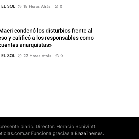
o EL SOL
18 Horas Atrás
0
Macri condenó los disturbios frente al
so y calificó a los responsables como
cuentes anarquistas»
o EL SOL
22 Horas Atrás
0
esente diario. Director: Horacio Schivintt.
oticias.com.ar Funciona gracias a
.
BlazeThemes