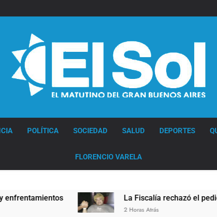
Diario EL SOL
CIA
POLÍTICA
SOCIEDAD
SALUD
DEPORTES
Q
FLORENCIO VARELA
entamientos
La Fiscalía rechazó el pedido para
2 Horas Atrás