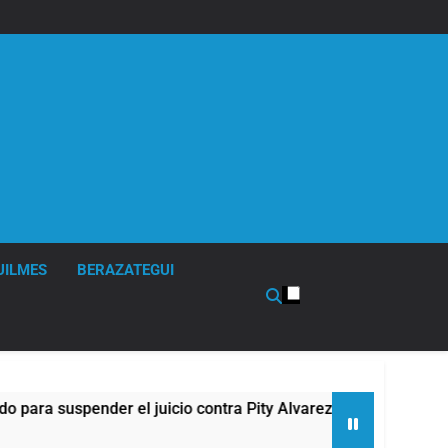
UILMES
BERAZATEGUI
 suspender el juicio contra Pity Alvarez
67 bar
3 Horas