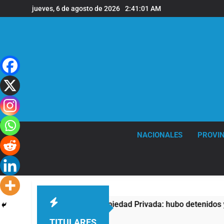
Saltar
jueves, 6 de agosto de 2026
2:41:02 AM
al
contenido
NACIONALES
PROVIN
sta contra la Ley de Propiedad Privada: hubo detenidos y enfr
TITULARES