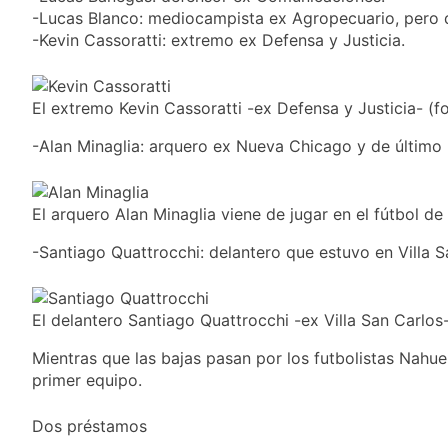
provincias bajo alerta
Senado debate el
-Lucas Blanco: mediocampista ex Agropecuario, pero q
meteorológica
proyecto sobre
-Kevin Cassoratti: extremo ex Defensa y Justicia.
propiedad privada
15 Horas Atrás
con foco en los
Día del Cirujano
desalojos
Torácico: una
El extremo Kevin Cassoratti -ex Defensa y Justicia- 
especialidad clave
15 Horas Atrás
para el cuidado de la
-Alan Minaglia: arquero ex Nueva Chicago y de último 
Alerta naranja en
salud respiratoria en
Quilmes por
el Sanatorio Urquiza
tormentas severas y
1 Día Atrás
fuertes ráfagas de
El arquero Alan Minaglia viene de jugar en el fútbol 
Denunciaron
viento
penalmente al
-Santiago Quattrocchi: delantero que estuvo en Villa S
abogado libertario
1 Día Atrás
que propuso tirar
napalm sobre el Gran
Buenos Aires
El delantero Santiago Quattrocchi -ex Villa San Carl
Mientras que las bajas pasan por los futbolistas Nahue
primer equipo.
Dos préstamos