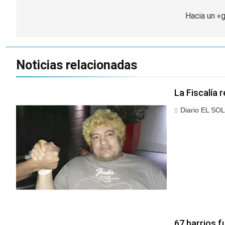
de
Hacia un «g
entradas
Noticias relacionadas
La Fiscalía 
Diario EL SOL
67 barrios f