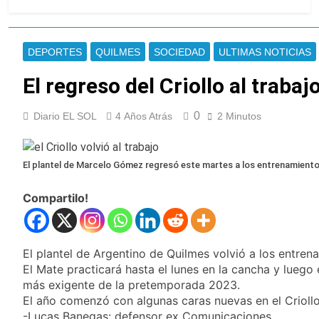
La Diócesis de
Privada
Quilmes celebra la
fiesta de San
7 Horas Atrás
Cayetano
La Línea 148 pasó a
DEPORTES
QUILMES
SOCIEDAD
ULTIMAS NOTICIAS
ser operada por La
Central de Vicente
El regreso del Criollo al trabaj
7 Horas Atrás
López
La Municipalidad de
Quilmes limpió
0
Diario EL SOL
4 Años Atrás
2 Minutos
sumideros y
7 Horas Atrás
desagües en medio
Transporte: un
de las lluvias
asistente virtual para
El plantel de Marcelo Gómez regresó este martes a los entrenamient
consultar
9 Horas Atrás
infracciones en
Una gran
segundos
Compartilo!
convocatoria en la
obra teatral «Los
9 Horas Atrás
Abuelos No Mienten»
Marcha al Congreso:
cortes, desvíos y
El plantel de Argentino de Quilmes volvió a los entrena
operativo de
El Mate practicará hasta el lunes en la cancha y luego
12 Horas Atrás
seguridad por la
Tormentas severas y
más exigente de la pretemporada 2023.
protesta contra la
fuertes ráfagas de
El año comenzó con algunas caras nuevas en el Criollo
reforma de la Ley de
viento: más de 10
-Lucas Banegas: defensor ex Comunicaciones.
14 Horas Atrás
Tierras