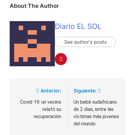
About The Author
Diario EL SOL
See author's posts
Anterior:
Siguiente:
Navegación
de
Covid-19: un vecino
Un bebé sudafricano
relató su
de 2 días, entre las
entradas
recuperación
víctimas más jóvenes
del mundo