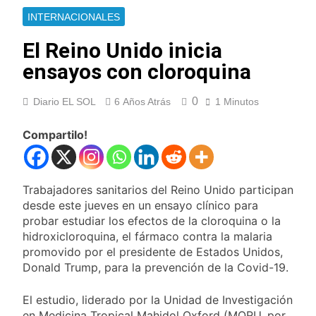
Cayetano
La Línea 148 pasó a
INTERNACIONALES
ser operada por La
Central de Vicente
El Reino Unido inicia
11 Horas Atrás
López
La Municipalidad de
ensayos con cloroquina
Quilmes limpió
sumideros y
11 Horas Atrás
desagües en medio
0
Diario EL SOL
6 Años Atrás
1 Minutos
Transporte: un
de las lluvias
asistente virtual para
consultar
Compartilo!
13 Horas Atrás
infracciones en
Una gran
segundos
convocatoria en la
obra teatral «Los
13 Horas Atrás
Trabajadores sanitarios del Reino Unido participan
Abuelos No Mienten»
Marcha al Congreso:
desde este jueves en un ensayo clínico para
cortes, desvíos y
probar estudiar los efectos de la cloroquina o la
operativo de
17 Horas Atrás
hidroxicloroquina, el fármaco contra la malaria
seguridad por la
Tormentas severas y
promovido por el presidente de Estados Unidos,
protesta contra la
fuertes ráfagas de
reforma de la Ley de
Donald Trump, para la prevención de la Covid-19.
viento: más de 10
18 Horas Atrás
Tierras
provincias bajo alerta
Senado debate el
El estudio, liderado por la Unidad de Investigación
meteorológica
proyecto sobre
en Medicina Tropical Mahidol Oxford (MORU, por