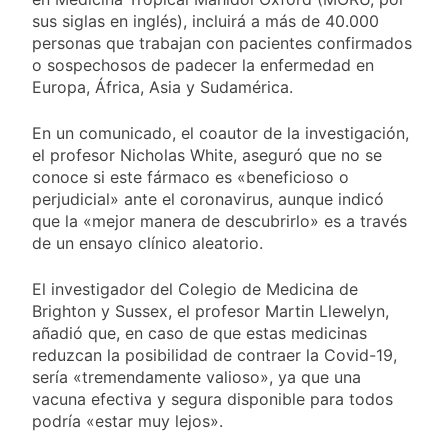
propiedad privada
19 Horas Atrás
sus siglas en inglés), incluirá a más de 40.000
con foco en los
Día del Cirujano
personas que trabajan con pacientes confirmados
desalojos
Torácico: una
o sospechosos de padecer la enfermedad en
especialidad clave
19 Horas Atrás
Europa, África, Asia y Sudamérica.
para el cuidado de la
Alerta naranja en
salud respiratoria en
Quilmes por
el Sanatorio Urquiza
En un comunicado, el coautor de la investigación,
tormentas severas y
1 Día Atrás
el profesor Nicholas White, aseguró que no se
fuertes ráfagas de
Denunciaron
viento
conoce si este fármaco es «beneficioso o
penalmente al
perjudicial» ante el coronavirus, aunque indicó
abogado libertario
1 Día Atrás
que la «mejor manera de descubrirlo» es a través
que propuso tirar
napalm sobre el Gran
de un ensayo clínico aleatorio.
Buenos Aires
El investigador del Colegio de Medicina de
Brighton y Sussex, el profesor Martin Llewelyn,
añadió que, en caso de que estas medicinas
reduzcan la posibilidad de contraer la Covid-19,
sería «tremendamente valioso», ya que una
vacuna efectiva y segura disponible para todos
podría «estar muy lejos».