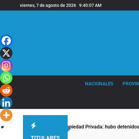
Saltar
viernes, 7 de agosto de 2026
9:40:08 AM
al
contenido
NACIONALES
PROVIN
sta contra la Ley de Propiedad Privada: hubo detenidos y enfr
TITULARES