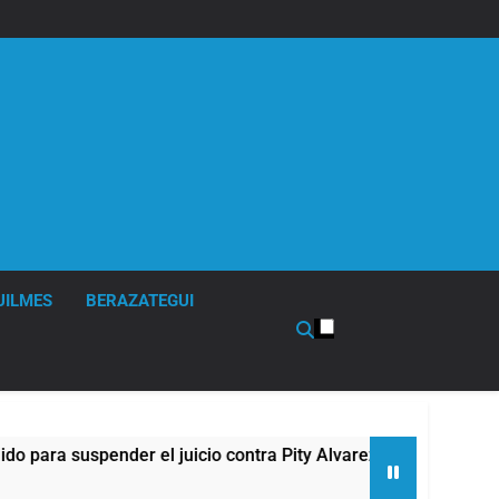
UILMES
BERAZATEGUI
 suspender el juicio contra Pity Alvarez
67 ba
10 Hora