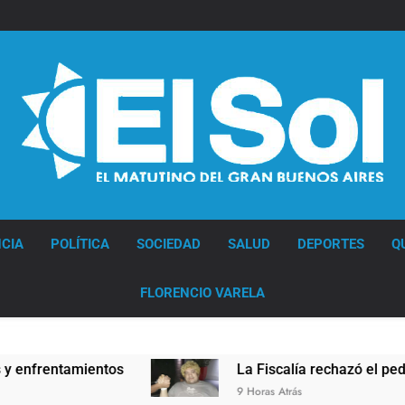
Diario EL SOL
CIA
POLÍTICA
SOCIEDAD
SALUD
DEPORTES
Q
FLORENCIO VARELA
entamientos
La Fiscalía rechazó el pedido para
9 Horas Atrás