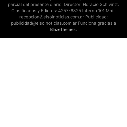
parcial del presente diario. Director: Horacio Schivintt.
Clasificados y Edictos: 4257-6325 Interno 101 Mail:
recepcion@elsolnoticias.com.ar Publicidad:
publicidad@elsolnoticias.com.ar Funciona gracias a
.
BlazeThemes