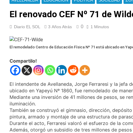
enfrentamientos
AVELLANEDA
EDUCACIÓN
POLÍTICA
SOCIEDAD
ZO
contra Pity Alvarez
67 barrios full LED en
Florencio Varela
El renovado CEF Nº 71 de Wild
22 Horas Atrás
El temporal se
0
Diario EL SOL
3 Años Atrás
1 Minutos
despide del AMBA:
cuándo dejará de
22 Horas Atrás
llover y llega una ola
Kicillof marchó
El remodelado Centro de Educación Física Nº 71 está ubicado en Yap
de frío con mínimas
contra la Ley de
cercanas a 1°C
Propiedad Privada de
23 Horas Atrás
Compartilo!
Milei
Renunció el
subsecretario de
Seguridad de
1 Día Atrás
Quilmes, Hernán
El intendente de Avellaneda, Jorge Ferraresi y la jefa 
Candela Arizaga
Ocampo, tras la
confirmó que tuvo un
ubicado en Yapeyú Nº 1860, fue remodelado de manera
difusión de chats
«brote psicótico» por
Mediante una inversión de 41 millones de pesos, se ren
1 Día Atrás
privados
consumo con
iluminación.
La Libertad Avanza
Facundo Moyano
consiguió la mayoría
También se construyó el gimnasio, dirección, depósito 
y rechazó el pedido
pintura, armado y montaje de una estructura de paraso
1 Día Atrás
del peronismo de
Durante el acto, Ferraresi valoró el esfuerzo de la co
Masiva movilización
girar el proyecto a
al Congreso contra el
Además, otorgó un subsidio de tres millones de pesos 
comisión