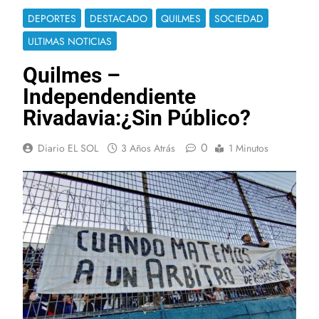
DEPORTES
DESTACADO
QUILMES
SOCIEDAD
ULTIMAS NOTICIAS
Quilmes –
Independendiente
Rivadavia:¿Sin Público?
0
Diario EL SOL
3 Años Atrás
1 Minutos