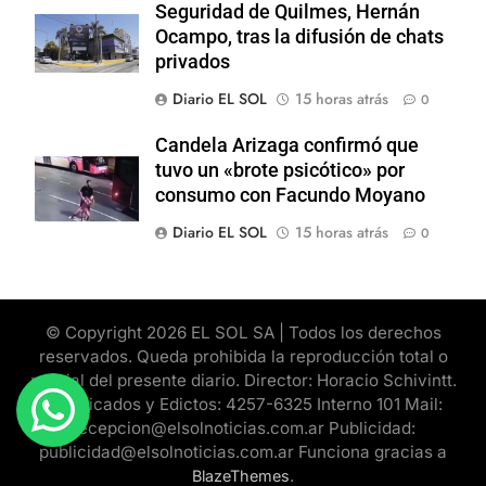
Seguridad de Quilmes, Hernán
Ocampo, tras la difusión de chats
privados
Diario EL SOL
15 horas atrás
0
Candela Arizaga confirmó que
tuvo un «brote psicótico» por
consumo con Facundo Moyano
Diario EL SOL
15 horas atrás
0
© Copyright 2026 EL SOL SA | Todos los derechos
reservados. Queda prohibida la reproducción total o
parcial del presente diario. Director: Horacio Schivintt.
Clasificados y Edictos: 4257-6325 Interno 101 Mail:
recepcion@elsolnoticias.com.ar Publicidad:
publicidad@elsolnoticias.com.ar Funciona gracias a
.
BlazeThemes