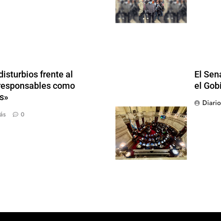
isturbios frente al
El Sen
s responsables como
el Gob
s»
Diari
ás
0