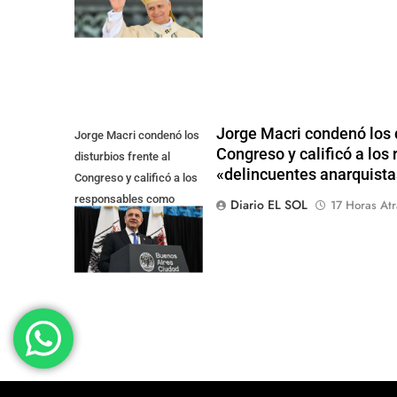
Jorge Macri condenó los d
Jorge Macri condenó los
Congreso y calificó a lo
disturbios frente al
«delincuentes anarquista
Congreso y calificó a los
responsables como
Diario EL SOL
17 Horas Atr
"delincuentes
anarquistas"