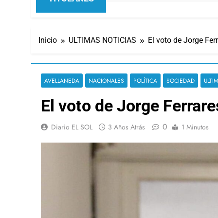
Inicio
ULTIMAS NOTICIAS
El voto de Jorge Ferr
AVELLANEDA
NACIONALES
POLÍTICA
SOCIEDAD
ULTI
El voto de Jorge Ferrare
0
Diario EL SOL
3 Años Atrás
1 Minutos