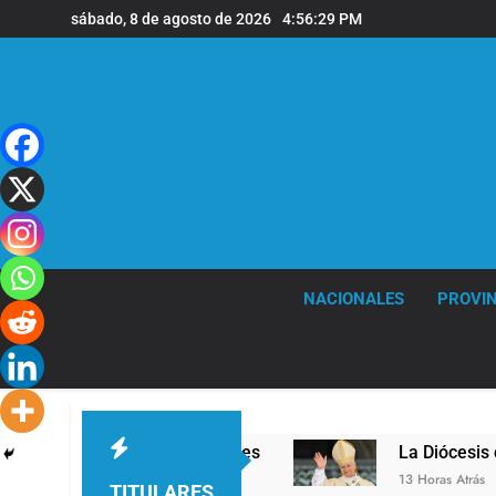
Saltar
sábado, 8 de agosto de 2026
4:56:31 PM
al
contenido
NACIONALES
PROVIN
de Quilmes
La Diócesis de Quilmes celebró la v
13 Horas Atrás
TITULARES