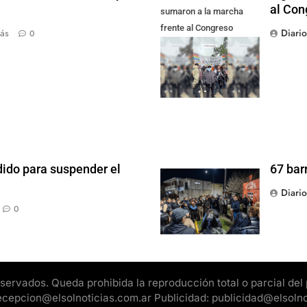
al Con
sumaron a la marcha
frente al Congreso
Diari
ás
0
contra la Ley de
Propiedad Privada
dido para suspender el
67 bar
Diari
0
rvados. Queda prohibida la reproducción total o parcial del pr
 recepcion@elsolnoticias.com.ar Publicidad: publicidad@elsoln