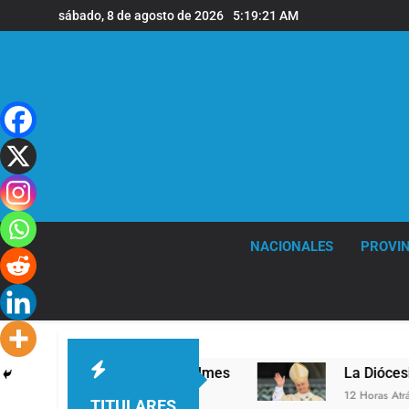
Saltar
sábado, 8 de agosto de 2026
5:19:22 AM
al
contenido
NACIONALES
PROVIN
nivel en la sede de Quilmes
La Diócesis de Qu
12 Horas Atrás
TITULARES