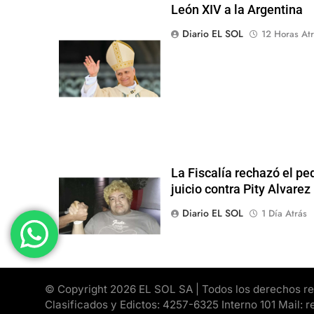
León XIV a la Argentina
Diario EL SOL
12 Horas Atr
La Fiscalía rechazó el pe
juicio contra Pity Alvarez
Diario EL SOL
1 Día Atrás
© Copyright 2026 EL SOL SA | Todos los derechos rese
Clasificados y Edictos: 4257-6325 Interno 101 Mail: