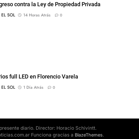
greso contra la Ley de Propiedad Privada
o EL SOL
14 Horas Atrás
0
rios full LED en Florencio Varela
o EL SOL
1 Día Atrás
0
esente diario. Director: Horacio Schivintt.
oticias.com.ar Funciona gracias a
.
BlazeThemes