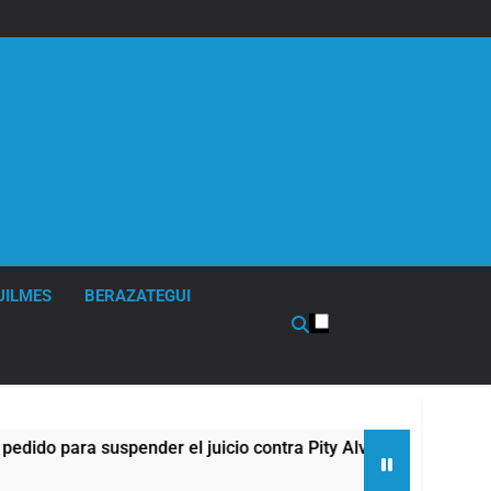
UILMES
BERAZATEGUI
para suspender el juicio contra Pity Alvarez
67
11