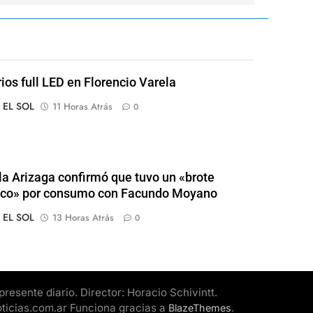
rios full LED en Florencio Varela
o EL SOL
11 Horas Atrás
0
a Arizaga confirmó que tuvo un «brote
ico» por consumo con Facundo Moyano
o EL SOL
13 Horas Atrás
0
esente diario. Director: Horacio Schivintt.
oticias.com.ar Funciona gracias a
.
BlazeThemes