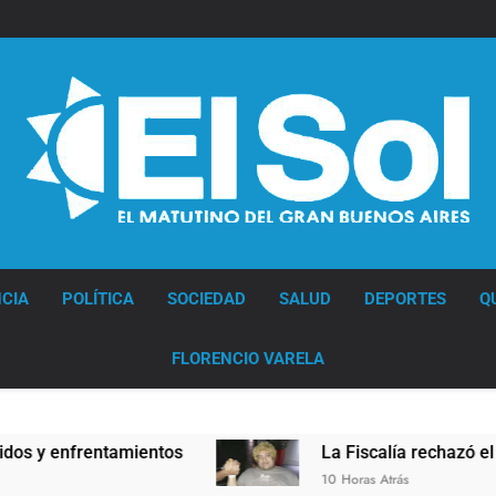
Diario EL SOL
CIA
POLÍTICA
SOCIEDAD
SALUD
DEPORTES
Q
FLORENCIO VARELA
enfrentamientos
La Fiscalía rechazó el pedido 
10 Horas Atrás