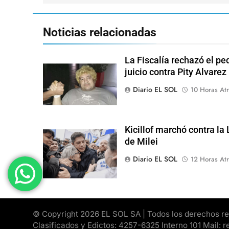
entradas
Noticias relacionadas
La Fiscalía rechazó el pe
juicio contra Pity Alvarez
Diario EL SOL
10 Horas Atr
Kicillof marchó contra la
de Milei
Diario EL SOL
12 Horas Atr
© Copyright 2026 EL SOL SA | Todos los derechos rese
Clasificados y Edictos: 4257-6325 Interno 101 Mail: