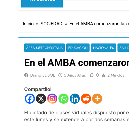
Inicio
SOCIEDAD
En el AMBA comenzaron las cla
ÁREA METROPOLITANA
EDUCACIÓN
NACIONALES
SALU
En el AMBA comenzaron l
0
Diario EL SOL
5 Años Atrás
2 Minutos
Compartilo!
El dictado de clases virtuales dispuesto por 
este lunes y se extenderá por dos semanas 