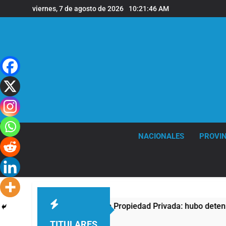
Saltar
viernes, 7 de agosto de 2026
10:21:47 AM
al
contenido
NACIONALES
PROVIN
rotesta contra la Ley de Propiedad Privada: hubo detenidos y 
TITULARES