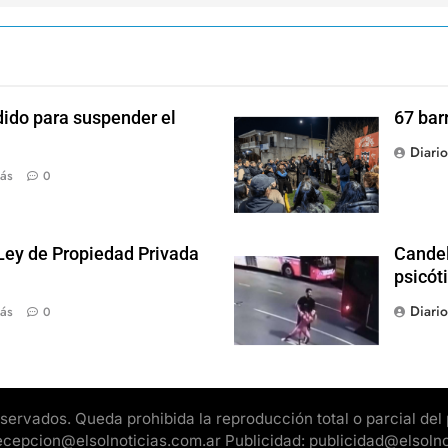
dido para suspender el
67 bar
Diari
ás
0
 Ley de Propiedad Privada
Candel
psicót
Diari
ás
0
rvados. Queda prohibida la reproducción total o parcial del pr
 recepcion@elsolnoticias.com.ar Publicidad: publicidad@elsoln