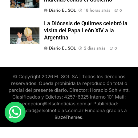
Diario EL SOL
18 horas atrás
0
La Diócesis de Quilmes celebró la
visita del Papa León XIV a la
Argentina
Diario EL SOL
2 días atrás
0
© Copyright 2026 EL SOL SA | Todos los derechos
reservados. Queda prohibida la reproducción total o
parcial del presente diario. Director: Horacio Schivintt.
Clasificados y Edictos: 4257-6325 Interno 101 Mail:
recepcion@elsolnoticias.com.ar Publicidad:
publicidad@elsolnoticias.com.ar Funciona gracias a
.
BlazeThemes