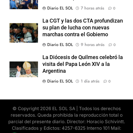
Diario EL SOL
7 horas atrás
0
La CGT y las dos CTA profundizan
su plan de lucha con nuevas
marchas contra el Gobierno
Diario EL SOL
9 horas atrás
0
La Diócesis de Quilmes celebró la
visita del Papa León XIV a la
Argentina
Diario EL SOL
1 día atrás
0
© Copyright 2026 EL SOL SA | Todos los derechos
reservados. Queda prohibida la reproducción total o
parcial del presente diario. Director: Horacio Schivintt.
Clasificados y Edictos: 4257-6325 Interno 101 Mail: