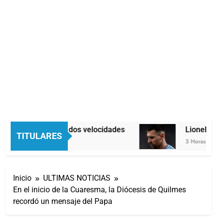
Economía en dos velocidades
Lionel Mess
TITULARES
2 Horas Atrás
3 Horas Atrás
Inicio
ULTIMAS NOTICIAS
En el inicio de la Cuaresma, la Diócesis de Quilmes
recordó un mensaje del Papa