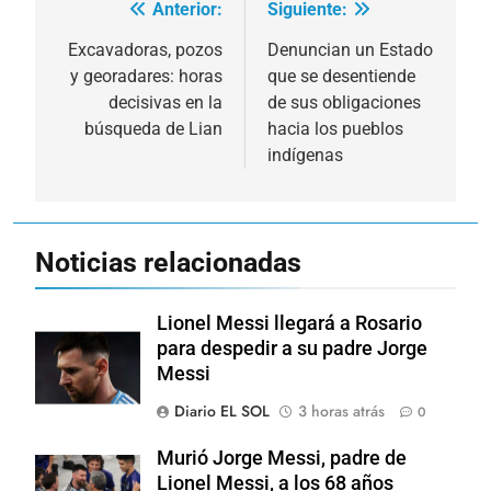
Anterior:
Siguiente:
Navegación
de
Excavadoras, pozos
Denuncian un Estado
y georadares: horas
que se desentiende
entradas
decisivas en la
de sus obligaciones
búsqueda de Lian
hacia los pueblos
indígenas
Noticias relacionadas
Lionel Messi llegará a Rosario
para despedir a su padre Jorge
Messi
Diario EL SOL
3 horas atrás
0
Murió Jorge Messi, padre de
Lionel Messi, a los 68 años