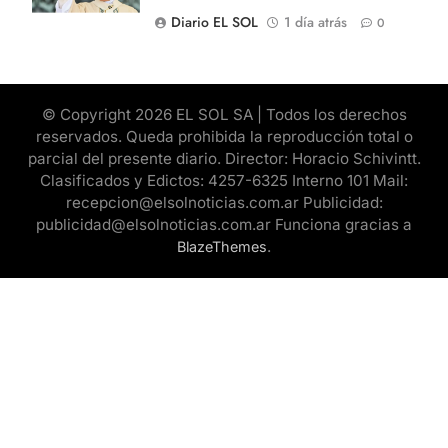
Diario EL SOL
1 día atrás
0
© Copyright 2026 EL SOL SA | Todos los derechos
reservados. Queda prohibida la reproducción total o
parcial del presente diario. Director: Horacio Schivintt.
Clasificados y Edictos: 4257-6325 Interno 101 Mail:
recepcion@elsolnoticias.com.ar Publicidad:
publicidad@elsolnoticias.com.ar Funciona gracias a
.
BlazeThemes