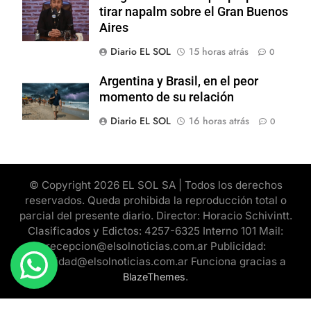
tirar napalm sobre el Gran Buenos
Aires
Diario EL SOL
15 horas atrás
0
Argentina y Brasil, en el peor
momento de su relación
Diario EL SOL
16 horas atrás
0
© Copyright 2026 EL SOL SA | Todos los derechos
reservados. Queda prohibida la reproducción total o
parcial del presente diario. Director: Horacio Schivintt.
Clasificados y Edictos: 4257-6325 Interno 101 Mail:
recepcion@elsolnoticias.com.ar Publicidad:
publicidad@elsolnoticias.com.ar Funciona gracias a
.
BlazeThemes