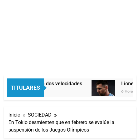
Economía en dos velocidades
Lionel Me
TITULARES
5 Horas Atrás
6 Horas Atrá
Inicio
SOCIEDAD
En Tokio desmienten que en febrero se evalúe la
suspensión de los Juegos Olímpicos