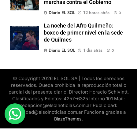
marchas contra el Gobierno
Diario EL SOL
12 horas atrás
0
La noche del Afro Quilmeño:
boxeo de primer nivel en la sede
de Quilmes
Diario EL SOL
1 día atrás
0
© Copyright 2026 EL SOL SA | Todos los derechos
reservados. Queda prohibida la reproducción total o
parcial del presente diario. Director: Horacio Schivintt.
Clasificados y Edictos: 4257-6325 Interno 101 Mail:
recepcion@elsolnoticias.com.ar Publicidad:
publicidad@elsolnoticias.com.ar Funciona gracias a
.
BlazeThemes