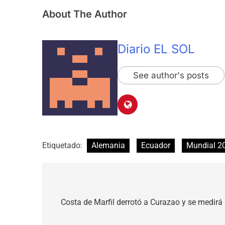
About The Author
Diario EL SOL
See author's posts
Etiquetado:
Alemania
Ecuador
Mundial 2
Navegación
de
Costa de Marfil derrotó a Curazao y se medirá 
entradas