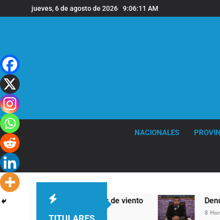
Saltar
jueves, 6 de agosto de 2026
9:06:12 AM
al
contenido
NACIONALES
PROVIN
 y fuertes ráfagas de viento
Denunciaron pen
8 Horas Atrás
TITULARES