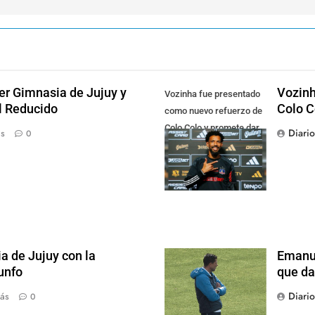
der Gimnasia de Jujuy y
Vozinh
Vozinha fue presentado
el Reducido
Colo C
como nuevo refuerzo de
Colo Colo y promete dar
Diari
ás
0
pelea por el arco
a de Jujuy con la
Emanue
iunfo
que da
Diari
ás
0