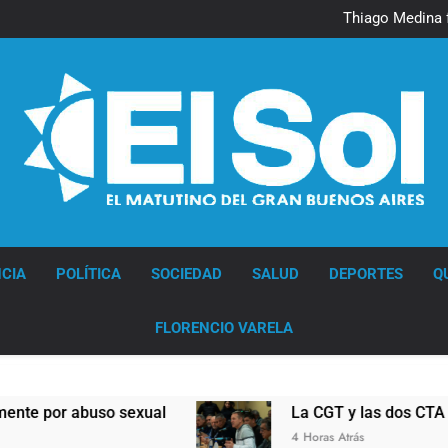
Murió Jorge 
Thiago Medina 
La CGT y las dos CTA profu
Murió Jorge 
Thiago Medina 
La CGT y las dos CTA profu
Diario EL SOL
CIA
POLÍTICA
SOCIEDAD
SALUD
DEPORTES
Q
FLORENCIO VARELA
o sexual
La CGT y las dos CTA profundizan su
4 Horas Atrás