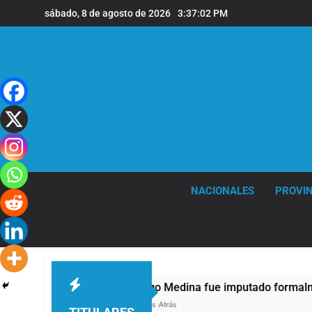
Saltar
sábado, 8 de agosto de 2026
3:37:03 PM
al
contenido
NACIONALES
PROVIN
Thiago Medina fue imputado formalmente por abus
3 Horas Atrás