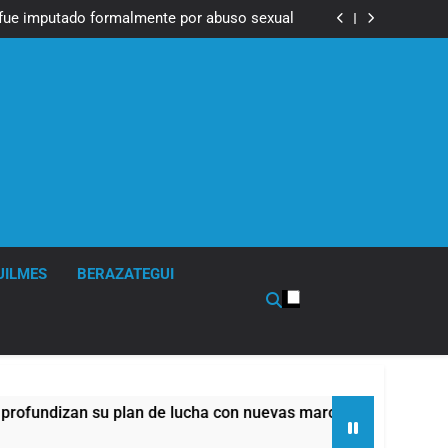
Messi, padre de Lionel Messi, a los 68 años
fue imputado formalmente por abuso sexual
ndizan su plan de lucha con nuevas marchas
contra el Gobierno
Messi, padre de Lionel Messi, a los 68 años
fue imputado formalmente por abuso sexual
ndizan su plan de lucha con nuevas marchas
contra el Gobierno
UILMES
BERAZATEGUI
 plan de lucha con nuevas marchas contra el Gobierno