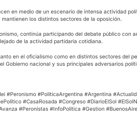
cen en medio de un escenario de intensa actividad polí
 mantienen los distintos sectores de la oposición.
ronismo, continúa participando del debate público con an
jado de la actividad partidaria cotidiana.
nto en el oficialismo como en distintos sectores del p
 el Gobierno nacional y sus principales adversarios polít
lei #Peronismo #PoliticaArgentina #Argentina #Actual
ePolitico #CasaRosada #Congreso #DiarioElSol #ElSolNo
vanza #Peronistas #InfoPolitica #Gestion #BuenosAir