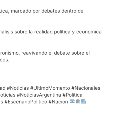
tica, marcado por debates dentro del
álisis sobre la realidad política y económica
eronismo, reavivando el debate sobre el
icos.
idad #Noticias #UltimoMomento #Nacionales
ticias #NoticiasArgentina #Politica
es #EscenarioPolitico #Nacion