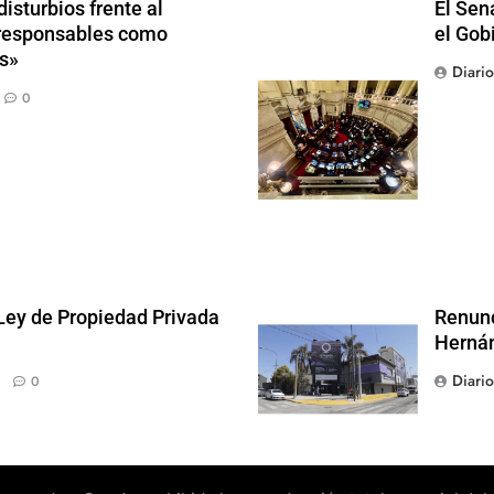
isturbios frente al
El Sen
s responsables como
el Gob
s»
Diari
0
 Ley de Propiedad Privada
Renunc
Hernán
Diari
0