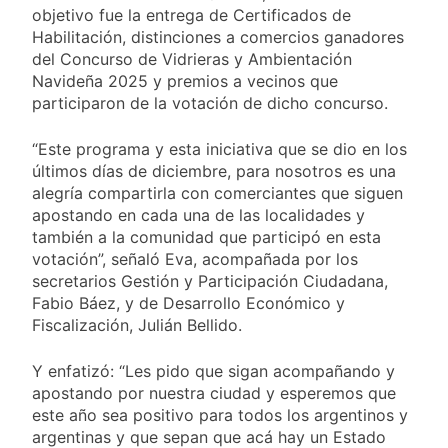
proyecto oficial de
1 Día Atrás
objetivo fue la entrega de Certificados de
Ley de Propiedad
La Diócesis de
Habilitación, distinciones a comercios ganadores
Privada
Quilmes celebra la
del Concurso de Vidrieras y Ambientación
fiesta de San
1 Día Atrás
Navideña 2025 y premios a vecinos que
Cayetano
La Línea 148 pasó a
participaron de la votación de dicho concurso.
ser operada por La
Central de Vicente
1 Día Atrás
“Este programa y esta iniciativa que se dio en los
López
La Municipalidad de
últimos días de diciembre, para nosotros es una
Quilmes limpió
alegría compartirla con comerciantes que siguen
sumideros y
1 Día Atrás
apostando en cada una de las localidades y
desagües en medio
también a la comunidad que participó en esta
de las lluvias
votación”, señaló Eva, acompañada por los
secretarios Gestión y Participación Ciudadana,
Fabio Báez, y de Desarrollo Económico y
Fiscalización, Julián Bellido.
Y enfatizó: “Les pido que sigan acompañando y
apostando por nuestra ciudad y esperemos que
este año sea positivo para todos los argentinos y
argentinas y que sepan que acá hay un Estado