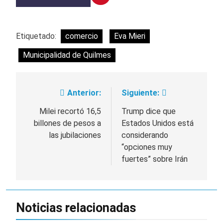
Etiquetado:
comercio
Eva Mieri
Municipalidad de Quilmes
Anterior:
Siguiente:
Navegación
de
Milei recortó 16,5
Trump dice que
billones de pesos a
Estados Unidos está
entradas
las jubilaciones
considerando
“opciones muy
fuertes” sobre Irán
Noticias relacionadas