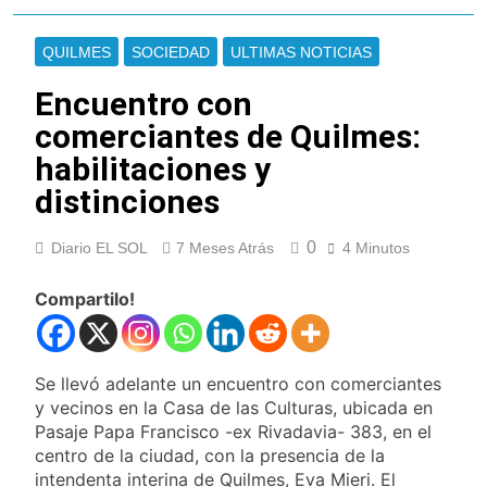
enfrentamientos
contra Pity Alvarez
67 barrios full LED en
Florencio Varela
QUILMES
SOCIEDAD
ULTIMAS NOTICIAS
23 Horas Atrás
El temporal se
Encuentro con
despide del AMBA:
comerciantes de Quilmes:
cuándo dejará de
23 Horas Atrás
llover y llega una ola
habilitaciones y
Kicillof marchó
de frío con mínimas
contra la Ley de
distinciones
cercanas a 1°C
Propiedad Privada de
24 Horas Atrás
Milei
Renunció el
0
Diario EL SOL
7 Meses Atrás
4 Minutos
subsecretario de
Seguridad de
1 Día Atrás
Quilmes, Hernán
Compartilo!
Candela Arizaga
Ocampo, tras la
confirmó que tuvo un
difusión de chats
«brote psicótico» por
1 Día Atrás
privados
consumo con
La Libertad Avanza
Se llevó adelante un encuentro con comerciantes
Facundo Moyano
consiguió la mayoría
y vecinos en la Casa de las Culturas, ubicada en
y rechazó el pedido
1 Día Atrás
Pasaje Papa Francisco -ex Rivadavia- 383, en el
del peronismo de
Masiva movilización
centro de la ciudad, con la presencia de la
girar el proyecto a
al Congreso contra el
intendenta interina de Quilmes, Eva Mieri. El
comisión