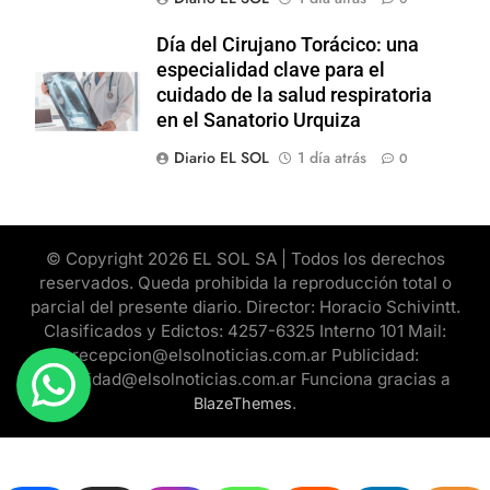
Día del Cirujano Torácico: una
especialidad clave para el
cuidado de la salud respiratoria
en el Sanatorio Urquiza
Diario EL SOL
1 día atrás
0
© Copyright 2026 EL SOL SA | Todos los derechos
reservados. Queda prohibida la reproducción total o
parcial del presente diario. Director: Horacio Schivintt.
Clasificados y Edictos: 4257-6325 Interno 101 Mail:
recepcion@elsolnoticias.com.ar Publicidad:
publicidad@elsolnoticias.com.ar Funciona gracias a
.
BlazeThemes