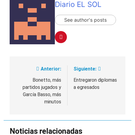
Diario EL SOL
See author's posts
Anterior:
Siguiente:
Navegación
de
Bonetto, más
Entregaron diplomas
partidos jugados y
a egresados
entradas
García Basso, más
minutos
Noticias relacionadas