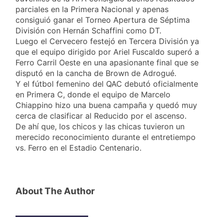
viento: más de 10
23 Horas Atrás
Tierras
parciales en la Primera Nacional y apenas
provincias bajo alerta
Senado debate el
consiguió ganar el Torneo Apertura de Séptima
meteorológica
proyecto sobre
División con Hernán Schaffini como DT.
propiedad privada
1 Día Atrás
Luego el Cervecero festejó en Tercera División ya
con foco en los
Día del Cirujano
que el equipo dirigido por Ariel Fuscaldo superó a
desalojos
Torácico: una
Ferro Carril Oeste en una apasionante final que se
especialidad clave
1 Día Atrás
disputó en la cancha de Brown de Adrogué.
para el cuidado de la
Alerta naranja en
Y el fútbol femenino del QAC debutó oficialmente
salud respiratoria en
Quilmes por
el Sanatorio Urquiza
en Primera C, donde el equipo de Marcelo
tormentas severas y
1 Día Atrás
Chiappino hizo una buena campaña y quedó muy
fuertes ráfagas de
cerca de clasificar al Reducido por el ascenso.
viento
De ahí que, los chicos y las chicas tuvieron un
merecido reconocimiento durante el entretiempo
vs. Ferro en el Estadio Centenario.
About The Author