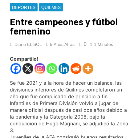
Ley de Propiedad
La Diócesis de
DEPORTES
QUILMES
Privada
Quilmes celebra la
fiesta de San
Entre campeones y fútbol
16 Horas Atrás
Cayetano
La Línea 148 pasó a
femenino
ser operada por La
Central de Vicente
17 Horas Atrás
López
0
Diario EL SOL
5 Años Atrás
1 Minutos
La Municipalidad de
Quilmes limpió
sumideros y
Compartilo!
17 Horas Atrás
desagües en medio
Transporte: un
de las lluvias
asistente virtual para
consultar
18 Horas Atrás
Se fue 2021 y a la hora de hacer un balance, las
infracciones en
Una gran
divisiones inferiores de Quilmes completaron un
segundos
convocatoria en la
año que fue complicado de principio a fin.
obra teatral «Los
19 Horas Atrás
Infantiles de Primera División volvió a jugar de
Abuelos No Mienten»
Marcha al Congreso:
manera oficial después de casi dos años debido a
cortes, desvíos y
la pandemia y la Categoría 2008, bajo la
operativo de
22 Horas Atrás
conducción de Hugo Magnani, se adjudicó la Zona
seguridad por la
Tormentas severas y
3.
protesta contra la
fuertes ráfagas de
reforma de la Ley de
Juveniles de la AFA consiguió buenos resultados