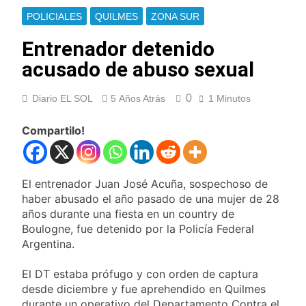
Berazategui y
Se notificaron 21
POLICIALES
QUILMES
ZONA SUR
Quilmes
nuevos casos de la
fiebre chikungunya en
Entrenador detenido
12 Horas Atrás
el país
Las vacaciones de
acusado de abuso sexual
invierno se
disfrutaron en
13 Horas Atrás
familia
0
Diario EL SOL
5 Años Atrás
1 Minutos
Berazategui será
sede del Festival de
Cine de la India 2026
Compartilo!
14 Horas Atrás
con entrada libre y
Vozinha fue
gratuita
presentado como
nuevo refuerzo de
15 Horas Atrás
El entrenador Juan José Acuña, sospechoso de
Colo Colo y promete
Los bonos y ADR
haber abusado el año pasado de una mujer de 28
dar pelea por el arco
argentinos cerraron
años durante una fiesta en un country de
en baja y el riesgo
16 Horas Atrás
Boulogne, fue detenido por la Policía Federal
país volvió a subir
Argentina respondió
Argentina.
a Brasil tras la rebaja
diplomática y
17 Horas Atrás
El DT estaba prófugo y con orden de captura
atribuyó la medida a
Cómo estará el clima
desde diciembre y fue aprehendido en Quilmes
diferencias
en Buenos Aires este
ideológicas
durante un operativo del Departamento Contra el