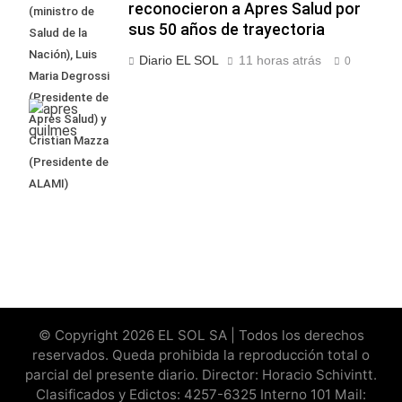
reconocieron a Apres Salud por
(ministro de
sus 50 años de trayectoria
Salud de la
Nación), Luis
Diario EL SOL
11 horas atrás
0
Maria Degrossi
(Presidente de
Apres Salud) y
Cristian Mazza
(Presidente de
ALAMI)
© Copyright 2026 EL SOL SA | Todos los derechos
reservados. Queda prohibida la reproducción total o
parcial del presente diario. Director: Horacio Schivintt.
Clasificados y Edictos: 4257-6325 Interno 101 Mail: