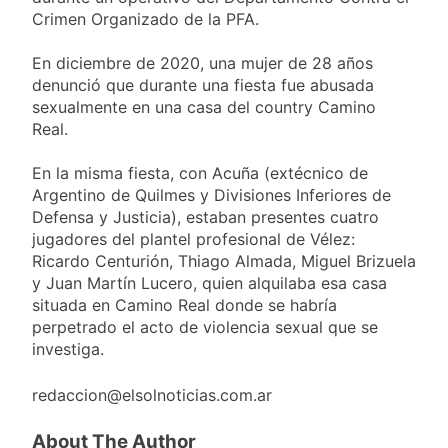
miércoles 5 de
18 Horas Atrás
Crimen Organizado de la PFA.
agosto: vuelve el frío
Confirmaron la visita
polar al AMBA
del papa León XIV a la
En diciembre de 2020, una mujer de 28 años
Argentina
18 Horas Atrás
denunció que durante una fiesta fue abusada
Quilmes recibe a
sexualmente en una casa del country Camino
Gimnasia de Jujuy con
Real.
la necesidad de volver
18 Horas Atrás
al triunfo
Caso Loan: crecen
En la misma fiesta, con Acuña (extécnico de
las críticas al fiscal
Argentino de Quilmes y Divisiones Inferiores de
por presuntas
1 Día Atrás
Defensa y Justicia), estaban presentes cuatro
contradicciones en la
jugadores del plantel profesional de Vélez:
investigación
Ricardo Centurión, Thiago Almada, Miguel Brizuela
y Juan Martín Lucero, quien alquilaba esa casa
situada en Camino Real donde se habría
perpetrado el acto de violencia sexual que se
investiga.
redaccion@elsolnoticias.com.ar
About The Author