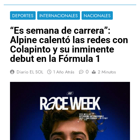
DEPORTES
INTERNACIONALES
NACIONALES
“Es semana de carrera”:
Alpine calentó las redes con
Colapinto y su inminente
debut en la Fórmula 1
0
Diario EL SOL
1 Año Atrás
2 Minutos