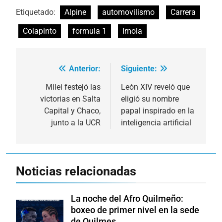
Etiquetado:
Alpine
automovilismo
Carrera
Colapinto
formula 1
Imola
Anterior:
Siguiente:
Navegación
de
Milei festejó las
León XIV reveló que
victorias en Salta
eligió su nombre
entradas
Capital y Chaco,
papal inspirado en la
junto a la UCR
inteligencia artificial
Noticias relacionadas
La noche del Afro Quilmeño:
boxeo de primer nivel en la sede
de Quilmes