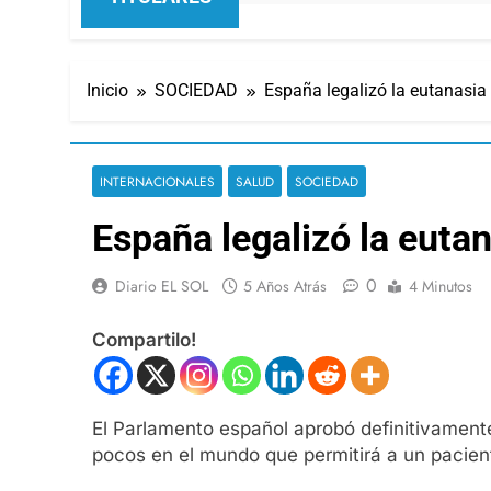
Inicio
SOCIEDAD
España legalizó la eutanasia y
INTERNACIONALES
SALUD
SOCIEDAD
España legalizó la eutana
0
Diario EL SOL
5 Años Atrás
4 Minutos
Compartilo!
El Parlamento español aprobó definitivamente 
pocos en el mundo que permitirá a un paciente