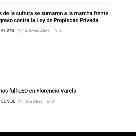
s de la cultura se sumaron a la marcha frente
greso contra la Ley de Propiedad Privada
o EL SOL
14 Horas Atrás
0
rios full LED en Florencio Varela
o EL SOL
1 Día Atrás
0