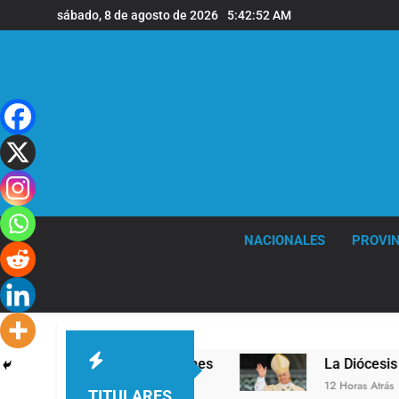
Saltar
sábado, 8 de agosto de 2026
5:42:53 AM
al
contenido
NACIONALES
PROVIN
el en la sede de Quilmes
La Diócesis de Quilm
12 Horas Atrás
TITULARES