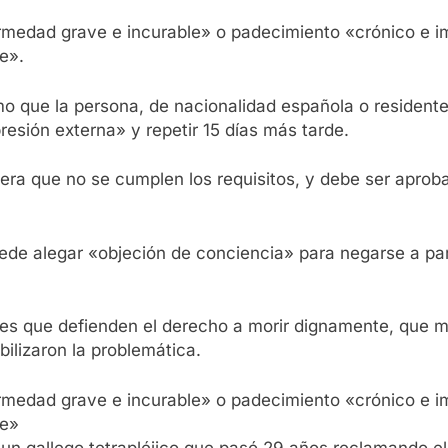
edad grave e incurable» o padecimiento «crónico e imp
le».
o que la persona, de nacionalidad española o residente 
presión externa» y repetir 15 días más tarde.
dera que no se cumplen los requisitos, y debe ser apro
puede alegar «objeción de conciencia» para negarse a pa
ones que defienden el derecho a morir dignamente, que 
ilizaron la problemática.
edad grave e incurable» o padecimiento «crónico e imp
le»
 gallego tetrapléjico que pasó 29 años reclamando el d