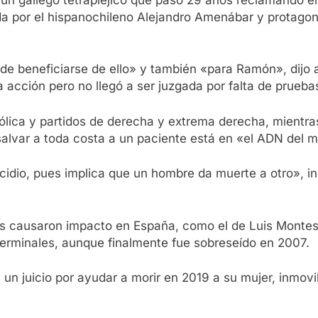
igida por el hispanochileno Alejandro Amenábar y protag
uede beneficiarse de ello» y también «para Ramón», dij
 acción pero no llegó a ser juzgada por falta de prueba
atólica y partidos de derecha y extrema derecha, mientr
alvar a toda costa a un paciente está en «el ADN del 
idio, pues implica que un hombre da muerte a otro», in
 causaron impacto en España, como el de Luis Montes,
erminales, aunque finalmente fue sobreseído en 2007.
 juicio por ayudar a morir en 2019 a su mujer, inmovili