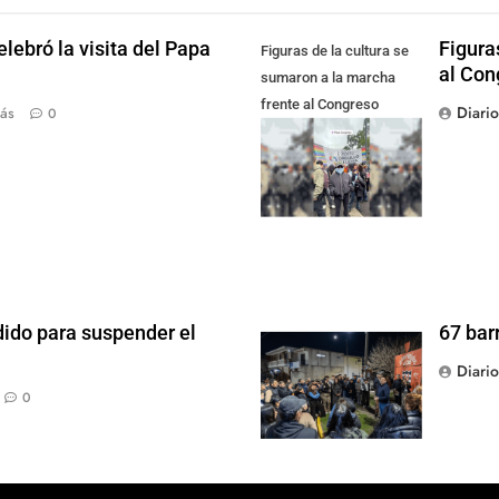
lebró la visita del Papa
Figura
Figuras de la cultura se
al Con
sumaron a la marcha
frente al Congreso
Diari
ás
0
contra la Ley de
Propiedad Privada
dido para suspender el
67 bar
Diari
0