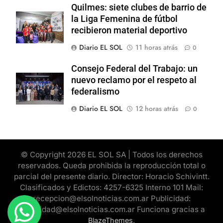
Quilmes: siete clubes de barrio de
la Liga Femenina de fútbol
recibieron material deportivo
Diario EL SOL
11 horas atrás
0
Consejo Federal del Trabajo: un
nuevo reclamo por el respeto al
federalismo
Diario EL SOL
12 horas atrás
0
© Copyright 2026 EL SOL SA | Todos los derechos
reservados. Queda prohibida la reproducción total o
parcial del presente diario. Director: Horacio Schivintt.
Clasificados y Edictos: 4257-6325 Interno 101 Mail:
recepcion@elsolnoticias.com.ar Publicidad:
publicidad@elsolnoticias.com.ar Funciona gracias a
.
BlazeThemes