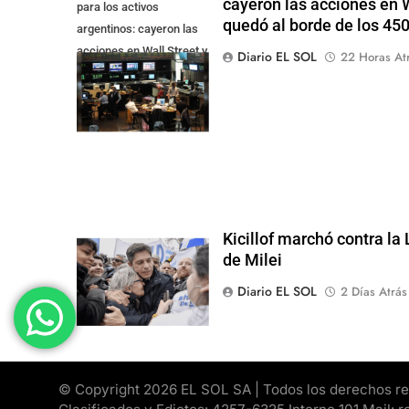
cayeron las acciones en Wa
para los activos
quedó al borde de los 45
argentinos: cayeron las
acciones en Wall Street y
Diario EL SOL
22 Horas At
el riesgo país quedó al
borde de los 450 punt
Kicillof marchó contra la
de Milei
Diario EL SOL
2 Días Atrás
© Copyright 2026 EL SOL SA | Todos los derechos rese