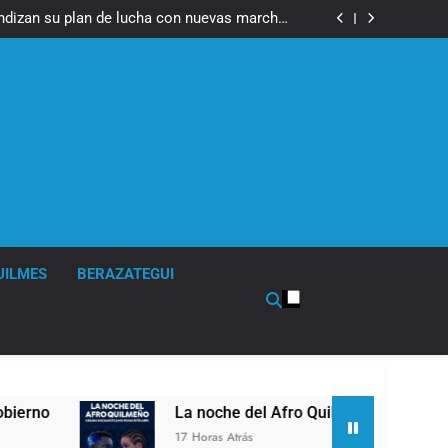
fue imputado formalmente por abuso sexual
ndizan su plan de lucha con nuevas marchas
contra el Gobierno
fue imputado formalmente por abuso sexual
ndizan su plan de lucha con nuevas marchas
contra el Gobierno
UILMES
BERAZATEGUI
La noche del Afro Quilmeño: boxeo de primer ni
17 Horas Atrás