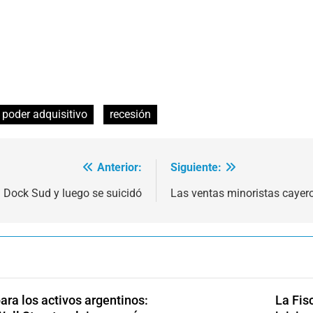
poder adquisitivo
recesión
Anterior:
Siguiente:
 Dock Sud y luego se suicidó
Las ventas minoristas cayero
ra los activos argentinos:
La Fis