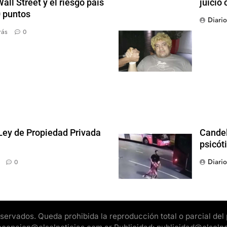
ll Street y el riesgo país
juicio 
0 puntos
Diari
rás
0
 Ley de Propiedad Privada
Candel
psicót
Diari
0
rvados. Queda prohibida la reproducción total o parcial del pr