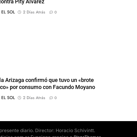
contra Pity Alvarez
o EL SOL
2 Días Atrás
0
a Arizaga confirmó que tuvo un «brote
ico» por consumo con Facundo Moyano
o EL SOL
2 Días Atrás
0
esente diario. Director: Horacio Schivintt.