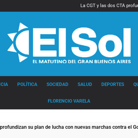
Thiago Medina 
La CGT y las dos CTA profu
Thiago Medina 
La CGT y las dos CTA profu
Diario EL SOL
CIA
POLÍTICA
SOCIEDAD
SALUD
DEPORTES
Q
FLORENCIO VARELA
an su plan de lucha con nuevas marchas contra el Gobierno