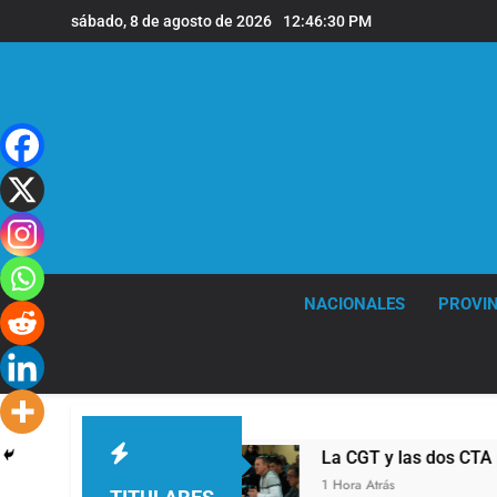
Saltar
sábado, 8 de agosto de 2026
12:46:31 PM
al
contenido
NACIONALES
PROVIN
abuso sexual
La CGT y las dos CTA profundiz
1 Hora Atrás