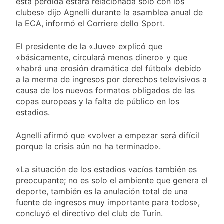
esta pérdida estará relacionada solo con los
y rechazó el pedido
2 Días Atrás
del peronismo de
clubes» dijo Agnelli durante la asamblea anual de
Masiva movilización
girar el proyecto a
la ECA, informó el Corriere dello Sport.
al Congreso contra el
comisión
proyecto oficial de
2 Días Atrás
Ley de Propiedad
El presidente de la «Juve» explicó que
La Diócesis de
Privada
«básicamente, circulará menos dinero» y que
Quilmes celebra la
«habrá una erosión dramática del fútbol» debido
fiesta de San
2 Días Atrás
Cayetano
a la merma de ingresos por derechos televisivos a
La Línea 148 pasó a
causa de los nuevos formatos obligados de las
ser operada por La
copas europeas y la falta de público en los
Central de Vicente
2 Días Atrás
López
estadios.
Agnelli afirmó que «volver a empezar será difícil
porque la crisis aún no ha terminado».
«La situación de los estadios vacíos también es
preocupante; no es solo el ambiente que genera el
deporte, también es la anulación total de una
fuente de ingresos muy importante para todos»,
concluyó el directivo del club de Turín.