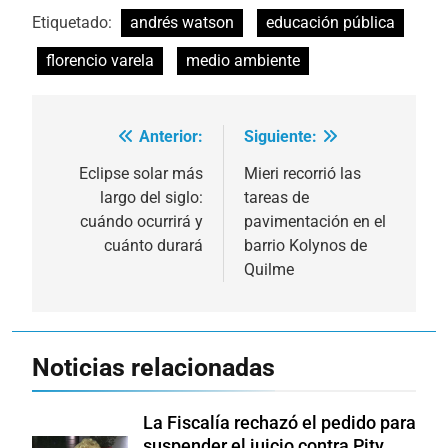
Etiquetado:
andrés watson
educación pública
florencio varela
medio ambiente
Anterior:
Siguiente:
Navegación
de
Eclipse solar más
Mieri recorrió las
largo del siglo:
tareas de
entradas
cuándo ocurrirá y
pavimentación en el
cuánto durará
barrio Kolynos de
Quilme
Noticias relacionadas
La Fiscalía rechazó el pedido para
suspender el juicio contra Pity