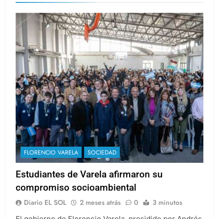
FLORENCIO VARELA
SOCIEDAD
Estudiantes de Varela afirmaron su
compromiso socioambiental
Diario EL SOL
2 meses atrás
0
3 minutos
El gobierno de Florencio Varela, presidido por Andrés