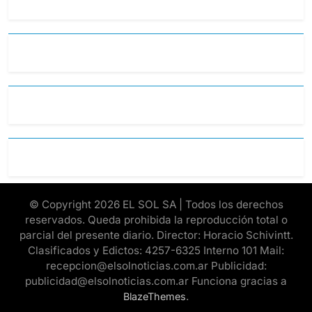
© Copyright 2026 EL SOL SA | Todos los derechos
reservados. Queda prohibida la reproducción total o
parcial del presente diario. Director: Horacio Schivintt.
Clasificados y Edictos: 4257-6325 Interno 101 Mail:
recepcion@elsolnoticias.com.ar Publicidad:
publicidad@elsolnoticias.com.ar Funciona gracias a
.
BlazeThemes