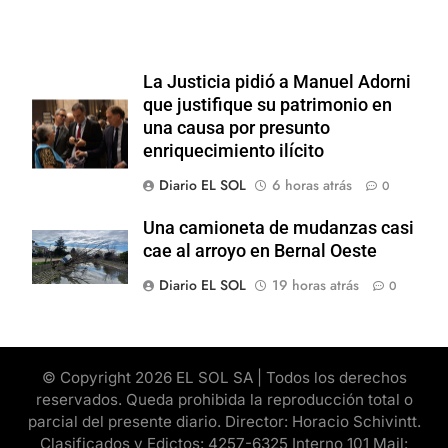
La Justicia pidió a Manuel Adorni
que justifique su patrimonio en
una causa por presunto
enriquecimiento ilícito
Diario EL SOL
6 horas atrás
0
Una camioneta de mudanzas casi
cae al arroyo en Bernal Oeste
Diario EL SOL
19 horas atrás
0
© Copyright 2026 EL SOL SA | Todos los derechos
reservados. Queda prohibida la reproducción total o
parcial del presente diario. Director: Horacio Schivintt.
Clasificados y Edictos: 4257-6325 Interno 101 Mail: