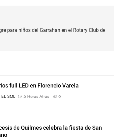
re para niños del Garrahan en el Rotary Club de
rios full LED en Florencio Varela
o EL SOL
5 Horas Atrás
0
cesis de Quilmes celebra la fiesta de San
ano