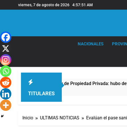
Saltar
viernes, 7 de agosto de 2026
4:57:51 AM
al
contenido
NACIONALES
PROVIN
a protesta contra la Ley de Propiedad Privada: hubo detenidos
TITULARES
Inicio
ULTIMAS NOTICIAS
Evalúan el pase sani