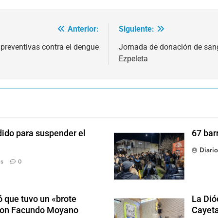
Anterior:
Siguiente:
 preventivas contra el dengue
Jornada de donación de sang
Ezpeleta
dido para suspender el
67 bar
Diari
ás
0
 que tuvo un «brote
La Dió
 con Facundo Moyano
Cayet