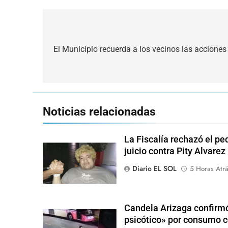
Navegación
de
El Municipio recuerda a los vecinos las acciones
entradas
Noticias relacionadas
La Fiscalía rechazó el pe
juicio contra Pity Alvarez
Diario EL SOL
5 Horas Atr
Candela Arizaga confirmó
psicótico» por consumo