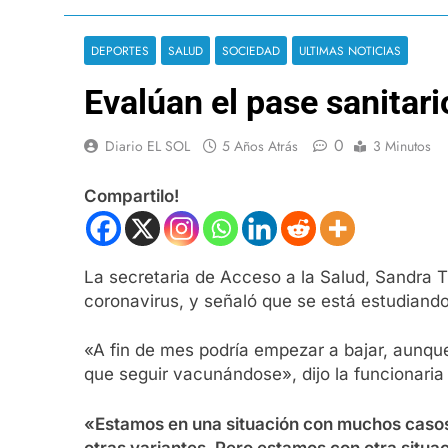
DEPORTES
SALUD
SOCIEDAD
ULTIMAS NOTICIAS
Evalúan el pase sanitario
0
Diario EL SOL
5 Años Atrás
3 Minutos
Compartilo!
La secretaria de Acceso a la Salud, Sandra 
coronavirus, y señaló que se está estudiando
«A fin de mes podría empezar a bajar, aunque
que seguir vacunándose», dijo la funcionaria
«Estamos en una situación con muchos casos 
otras variantes. Pero estamos con otra situa