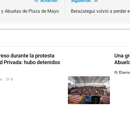
Anterior:
Siguiente:
 y Abuelas de Plaza de Mayo
Berazategui volvió a perder e
reso durante la protesta
Una gr
ad Privada: hubo detenidos
Abuel
Diari
ás
0