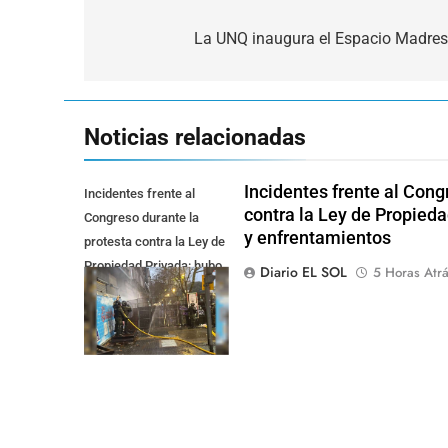
Navegación
de
La UNQ inaugura el Espacio Madres
entradas
Noticias relacionadas
Incidentes frente al Cong
Incidentes frente al
contra la Ley de Propied
Congreso durante la
y enfrentamientos
protesta contra la Ley de
Propiedad Privada: hubo
Diario EL SOL
5 Horas Atr
detenidos y
enfrentamientos