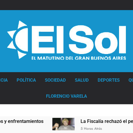
Diario EL SOL
CIA
POLÍTICA
SOCIEDAD
SALUD
DEPORTES
Q
FLORENCIO VARELA
ntamientos
La Fiscalía rechazó el pedido para 
5 Horas Atrás