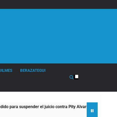
UILMES
BERAZATEGUI
suspender el juicio contra Pity Alvarez
67 barr
6 Horas A