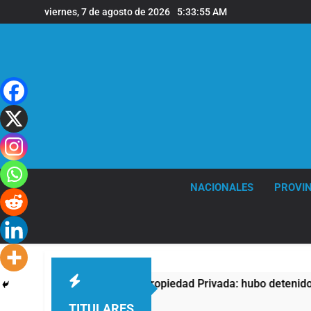
Saltar
viernes, 7 de agosto de 2026
5:33:56 AM
al
contenido
NACIONALES
PROVIN
ta contra la Ley de Propiedad Privada: hubo detenidos y enfre
TITULARES