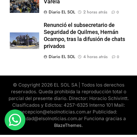
Varela
Diario EL SOL
2 horas atrás
0
Renunció el subsecretario de
Seguridad de Quilmes, Hernán
Ocampo, tras la difusión de chats
privados
Diario EL SOL
4 horas atrás
0
© Copyright 2026 EL SOL SA | Todos los derechos
reservados. Queda prohibida la reproducción total o
parcial del presente diario. Director: Horacio Schivintt.
Clasificados y Edictos: 4257-6325 Interno 101 Mail:
recepcion@elsolnoticias.com.ar Publicidad:
publicidad@elsolnoticias.com.ar Funciona gracias a
.
BlazeThemes