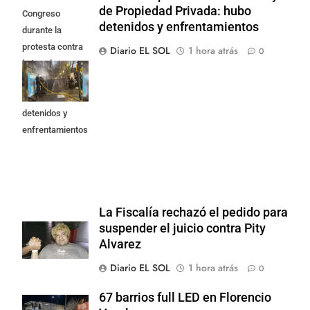
de Propiedad Privada: hubo
Congreso
detenidos y enfrentamientos
durante la
protesta contra
Diario EL SOL
1 hora atrás
0
la Ley de
Propiedad
Privada: hubo
detenidos y
enfrentamientos
La Fiscalía rechazó el pedido para
suspender el juicio contra Pity
Alvarez
Diario EL SOL
1 hora atrás
0
67 barrios full LED en Florencio