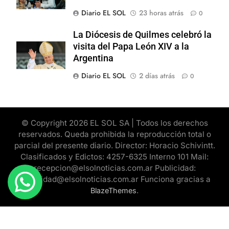
Diario EL SOL
23 horas atrás
0
La Diócesis de Quilmes celebró la
visita del Papa León XIV a la
Argentina
Diario EL SOL
2 días atrás
0
© Copyright 2026 EL SOL SA | Todos los derechos
reservados. Queda prohibida la reproducción total o
parcial del presente diario. Director: Horacio Schivintt.
Clasificados y Edictos: 4257-6325 Interno 101 Mail:
recepcion@elsolnoticias.com.ar Publicidad:
publicidad@elsolnoticias.com.ar Funciona gracias a
.
BlazeThemes