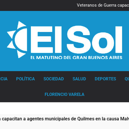
Detuvieron en Quilmes a
Veteranos de Guerra capac
Orgullo para Quilmes: re
Siguen avanzando las inter
Detuvieron en Quilmes a
Veteranos de Guerra capac
Orgullo para Quilmes: re
Siguen avanzando las inter
Diario EL SOL
CIA
POLÍTICA
SOCIEDAD
SALUD
DEPORTES
Q
FLORENCIO VARELA
tan a agentes municipales de Quilmes en la causa Malvinas