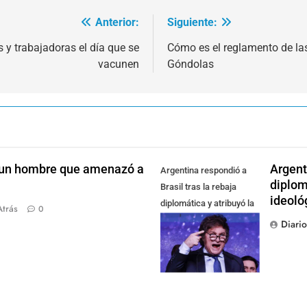
Anterior:
Siguiente:
s y trabajadoras el día que se
Cómo es el reglamento de las
vacunen
Góndolas
 un hombre que amenazó a
Argent
Argentina respondió a
diplom
Brasil tras la rebaja
ideoló
diplomática y atribuyó la
Atrás
0
medida a diferencias
Diari
ideológicas