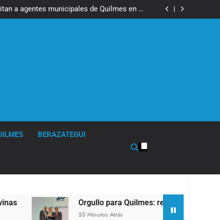
 un hombre que amenazó a Milei a través de
TikTok
itan a agentes municipales de Quilmes en la
causa Malvinas
conocieron a Apres Salud por sus 50 años de
trayectoria
venciones hídricas en Berazategui y Quilmes
 un hombre que amenazó a Milei a través de
TikTok
itan a agentes municipales de Quilmes en la
causa Malvinas
conocieron a Apres Salud por sus 50 años de
trayectoria
venciones hídricas en Berazategui y Quilmes
UILMES
BERAZATEGUI
Orgullo para Quilmes: reconocieron a Apres Sal
55 Minutos Atrás