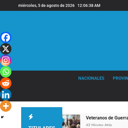
Saltar
miércoles, 5 de agosto de 2026
12:06:38 AM
al
contenido
NACIONALES
PROVIN
través de TikTok
Veteranos de Guerra capaci
42 Minutos Atrás