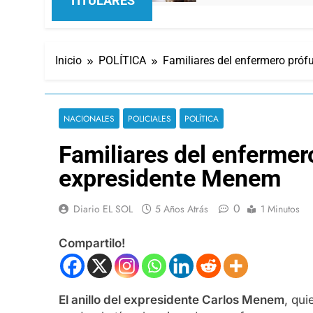
TITULARES
Inicio
POLÍTICA
Familiares del enfermero prófu
NACIONALES
POLICIALES
POLÍTICA
Familiares del enfermero
expresidente Menem
0
Diario EL SOL
5 Años Atrás
1 Minutos
Compartilo!
El anillo del expresidente Carlos Menem
, qui