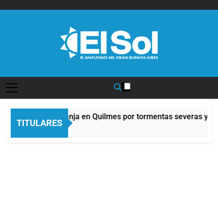
Saltar
al
contenido
Diario EL SOL
Alerta naranja en Quilmes por tormentas severas y fue
TITULARES
3 Horas Atrás