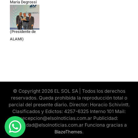
Maria Degrossi
(Presidente de
Apres Salud) y
Cristian Mazza
(Presidente de
ALAMI)
© Copyright 2026 EL SOL SA | Todos los derechos
reservados. Queda prohibida la reproducción total o
parcial del presente diario. Director: Horacio Schivintt.
Clasificados y Edictos: 4257-6325 Interno 101 Mail:
recepcion@elsolnoticias.com.ar Publicidad:
publicidad@elsolnoticias.com.ar Funciona gracias a
.
BlazeThemes