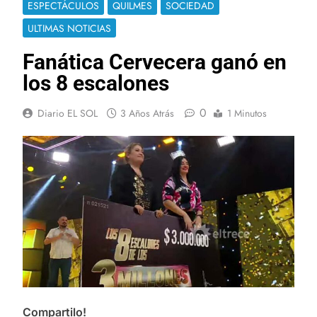
ESPECTÁCULOS
QUILMES
SOCIEDAD
ULTIMAS NOTICIAS
Fanática Cervecera ganó en
los 8 escalones
0
Diario EL SOL
3 Años Atrás
1 Minutos
Compartilo!