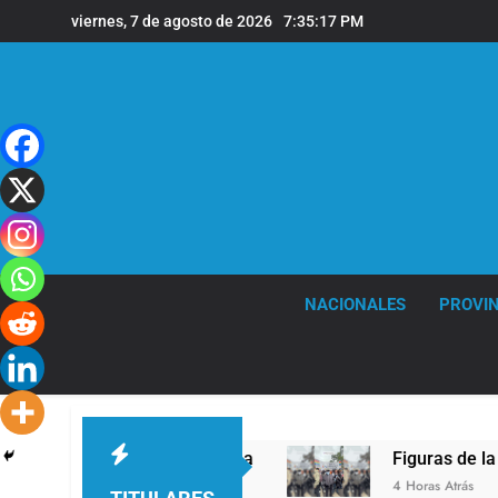
Saltar
viernes, 7 de agosto de 2026
7:35:18 PM
al
contenido
NACIONALES
PROVIN
a León XIV a la Argentina
Figuras de la cultur
4 Horas Atrás