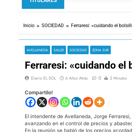
TITULARES
Inicio
SOCIEDAD
Ferraresi: «cuidando el bolsil
AVELLANEDA
SALUD
SOCIEDAD
ZONA SUR
Ferraresi: «cuidando el 
0
Diario EL SOL
6 Años Atrás
2 Minutos
Compartilo!
El intendente de Avellaneda, Jorge Ferraresi,
avanzando en el control de precios y abaste
En la reunión se habló de los precios acorda