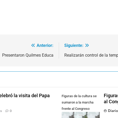
Anterior:
Siguiente:
Presentaron Quilmes Educa
Realizarán control de la tem
lebró la visita del Papa
Figura
Figuras de la cultura se
al Con
sumaron a la marcha
frente al Congreso
Diari
ás
0
contra la Ley de