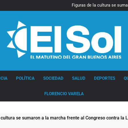
La Diócesis de Quilmes celebr
Figuras de la cultura se suma
Nueva jornada negativa para 
en Wall Street y el
Jorge Macri condenó los d
res
La Diócesis de Quilmes celebr
Figuras de la cultura se suma
Nueva jornada negativa para 
en Wall Street y el
Jorge Macri condenó los d
res
Diario EL SOL
CIA
POLÍTICA
SOCIEDAD
SALUD
DEPORTES
Q
FLORENCIO VARELA
a se sumaron a la marcha frente al Congreso contra la Ley de 