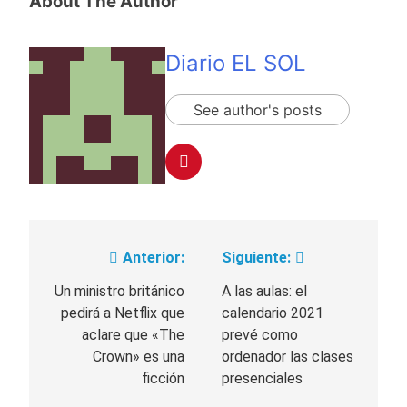
About The Author
Diario EL SOL
See author's posts
Anterior:
Siguiente:
Navegación
de
Un ministro británico
A las aulas: el
pedirá a Netflix que
calendario 2021
entradas
aclare que «The
prevé como
Crown» es una
ordenador las clases
ficción
presenciales