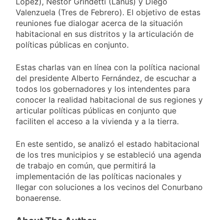
López), Néstor Grindetti (Lanús) y Diego
proyecto oficial de
1 Día Atrás
Ley de Propiedad
Valenzuela (Tres de Febrero). El objetivo de estas
La Diócesis de
Privada
reuniones fue dialogar acerca de la situación
Quilmes celebra la
habitacional en sus distritos y la articulación de
fiesta de San
1 Día Atrás
Cayetano
políticas públicas en conjunto.
La Línea 148 pasó a
ser operada por La
Estas charlas van en línea con la política nacional
Central de Vicente
1 Día Atrás
López
del presidente Alberto Fernández, de escuchar a
La Municipalidad de
todos los gobernadores y los intendentes para
Quilmes limpió
conocer la realidad habitacional de sus regiones y
sumideros y
1 Día Atrás
desagües en medio
articular políticas públicas en conjunto que
de las lluvias
faciliten el acceso a la vivienda y a la tierra.
En este sentido, se analizó el estado habitacional
de los tres municipios y se estableció una agenda
de trabajo en común, que permitirá la
implementación de las políticas nacionales y
llegar con soluciones a los vecinos del Conurbano
bonaerense.