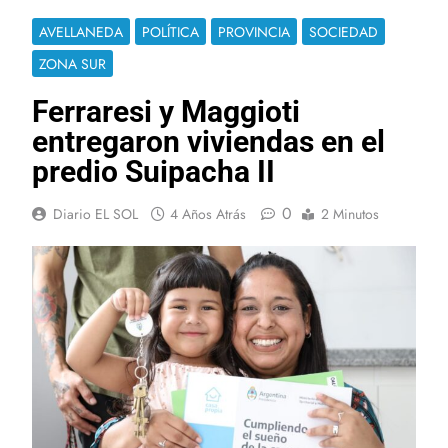
AVELLANEDA
POLÍTICA
PROVINCIA
SOCIEDAD
ZONA SUR
Ferraresi y Maggioti
entregaron viviendas en el
predio Suipacha II
0
Diario EL SOL
4 Años Atrás
2 Minutos