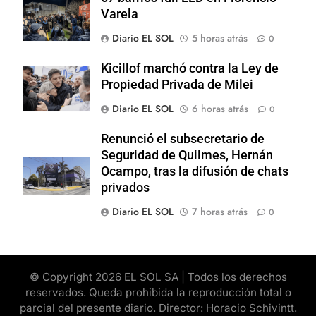
Varela
Diario EL SOL
5 horas atrás
0
Kicillof marchó contra la Ley de
Propiedad Privada de Milei
Diario EL SOL
6 horas atrás
0
Renunció el subsecretario de
Seguridad de Quilmes, Hernán
Ocampo, tras la difusión de chats
privados
Diario EL SOL
7 horas atrás
0
© Copyright 2026 EL SOL SA | Todos los derechos
reservados. Queda prohibida la reproducción total o
parcial del presente diario. Director: Horacio Schivintt.