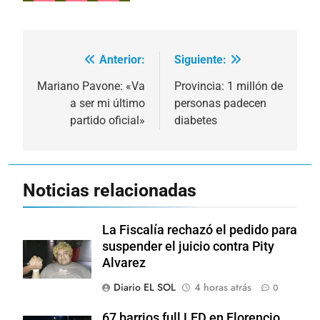
Anterior:
Siguiente:
Navegación
de
Mariano Pavone: «Va
Provincia: 1 millón de
a ser mi último
personas padecen
entradas
partido oficial»
diabetes
Noticias relacionadas
La Fiscalía rechazó el pedido para
suspender el juicio contra Pity
Alvarez
Diario EL SOL
4 horas atrás
0
67 barrios full LED en Florencio