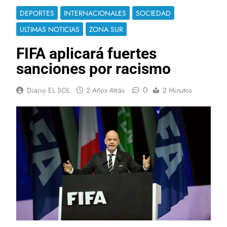
DEPORTES
INTERNACIONALES
SOCIEDAD
ULTIMAS NOTICIAS
ZONA SUR
FIFA aplicará fuertes
sanciones por racismo
0
Diario EL SOL
2 Años Atrás
2 Minutos