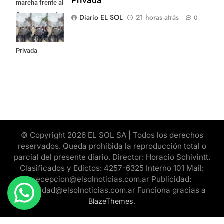
Privada
marcha frente al
Congreso contra
Diario EL SOL
21 horas atrás
0
la Ley de
Propiedad
Privada
© Copyright 2026 EL SOL SA | Todos los derechos
reservados. Queda prohibida la reproducción total o
parcial del presente diario. Director: Horacio Schivintt.
Clasificados y Edictos: 4257-6325 Interno 101 Mail:
recepcion@elsolnoticias.com.ar Publicidad:
publicidad@elsolnoticias.com.ar Funciona gracias a
.
BlazeThemes