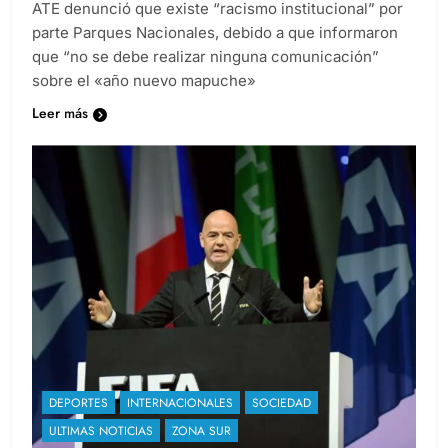
ATE denunció que existe “racismo institucional” por
parte Parques Nacionales, debido a que informaron
que “no se debe realizar ninguna comunicación”
sobre el «año nuevo mapuche»
Leer más
DEPORTES
INTERNACIONALES
SOCIEDAD
ULTIMAS NOTICIAS
ZONA SUR