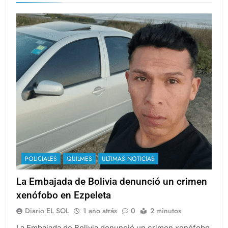
POLICIALES
QUILMES
ULTIMAS NOTICIAS
La Embajada de Bolivia denunció un crimen
xenófobo en Ezpeleta
Diario EL SOL
1 año atrás
0
2 minutos
La Embajada de Bolivia denunció un crimen xenófobo