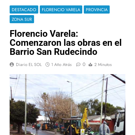
DESTACADO
FLORENCIO VARELA
PROVINCIA
ZONA SUR
Florencio Varela:
Comenzaron las obras en el
Barrio San Rudecindo
0
Diario EL SOL
1 Año Atrás
2 Minutos