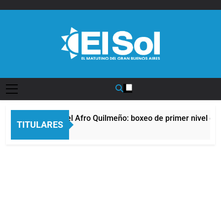
Saltar
al
contenido
Diario EL SOL
La noche del Afro Quilmeño: boxeo de primer nivel en l
TITULARES
13 Horas Atrás