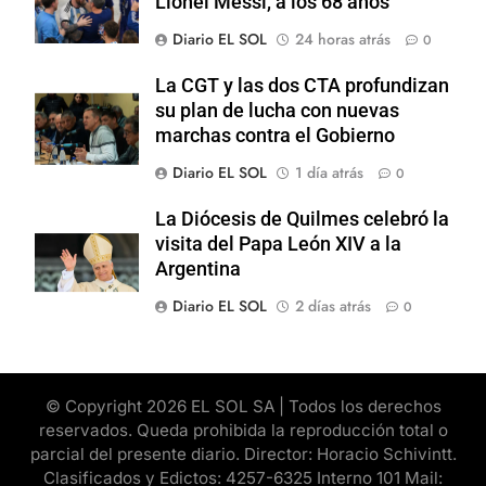
Lionel Messi, a los 68 años
Diario EL SOL
24 horas atrás
0
La CGT y las dos CTA profundizan
su plan de lucha con nuevas
marchas contra el Gobierno
Diario EL SOL
1 día atrás
0
La Diócesis de Quilmes celebró la
visita del Papa León XIV a la
Argentina
Diario EL SOL
2 días atrás
0
© Copyright 2026 EL SOL SA | Todos los derechos
reservados. Queda prohibida la reproducción total o
parcial del presente diario. Director: Horacio Schivintt.
Clasificados y Edictos: 4257-6325 Interno 101 Mail: