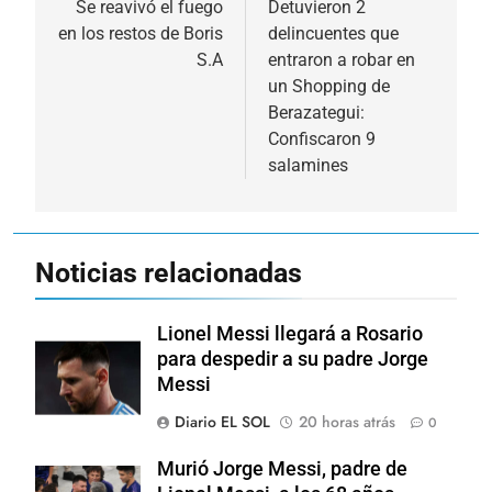
de
Se reavivó el fuego
Detuvieron 2
en los restos de Boris
delincuentes que
entradas
S.A
entraron a robar en
un Shopping de
Berazategui:
Confiscaron 9
salamines
Noticias relacionadas
Lionel Messi llegará a Rosario
para despedir a su padre Jorge
Messi
Diario EL SOL
20 horas atrás
0
Murió Jorge Messi, padre de