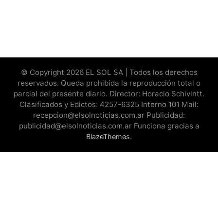
© Copyright 2026 EL SOL SA | Todos los derechos
reservados. Queda prohibida la reproducción total o
parcial del presente diario. Director: Horacio Schivintt.
Clasificados y Edictos: 4257-6325 Interno 101 Mail:
recepcion@elsolnoticias.com.ar Publicidad:
publicidad@elsolnoticias.com.ar Funciona gracias a
.
BlazeThemes