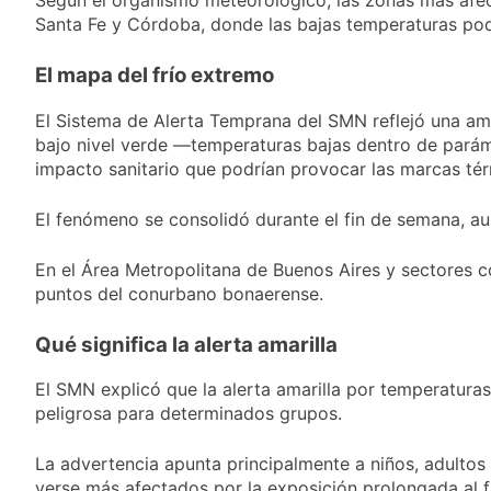
Se notificaron 21 nuevos
Santa Fe y Córdoba, donde las bajas temperaturas pod
casos de la fiebre
chikungunya en el país
1 Día Atrás
El mapa del frío extremo
Las vacaciones de
invierno se disfrutaron en
El Sistema de Alerta Temprana del SMN reflejó una ampl
familia
1 Día Atrás
bajo nivel verde —temperaturas bajas dentro de paráme
Berazategui será sede del
impacto sanitario que podrían provocar las marcas té
Festival de Cine de la India
2026 con entrada libre y
1 Día Atrás
El fenómeno se consolidó durante el fin de semana, aun
gratuita
Vozinha fue
presentado como
En el Área Metropolitana de Buenos Aires y sectores c
nuevo refuerzo de
1 Día Atrás
puntos del conurbano bonaerense.
Colo Colo y promete
dar pelea por el arco
Qué significa la alerta amarilla
El SMN explicó que la alerta amarilla por temperatura
peligrosa para determinados grupos.
La advertencia apunta principalmente a niños, adulto
verse más afectados por la exposición prolongada al fr