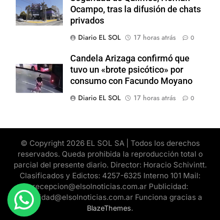
Ocampo, tras la difusión de chats
privados
Diario EL SOL
17 horas atrás
0
Candela Arizaga confirmó que
tuvo un «brote psicótico» por
consumo con Facundo Moyano
Diario EL SOL
17 horas atrás
0
© Copyright 2026 EL SOL SA | Todos los derechos
reservados. Queda prohibida la reproducción total o
parcial del presente diario. Director: Horacio Schivintt.
Clasificados y Edictos: 4257-6325 Interno 101 Mail:
recepcion@elsolnoticias.com.ar Publicidad:
publicidad@elsolnoticias.com.ar Funciona gracias a
.
BlazeThemes