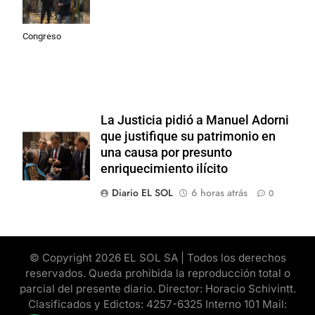
incidentes
frente al
Congreso
La Justicia pidió a Manuel Adorni
que justifique su patrimonio en
una causa por presunto
enriquecimiento ilícito
Diario EL SOL
6 horas atrás
0
© Copyright 2026 EL SOL SA | Todos los derechos
reservados. Queda prohibida la reproducción total o
parcial del presente diario. Director: Horacio Schivintt.
Clasificados y Edictos: 4257-6325 Interno 101 Mail: