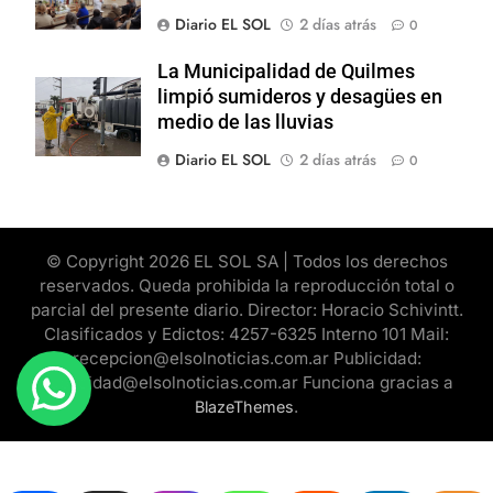
Diario EL SOL
2 días atrás
0
La Municipalidad de Quilmes
limpió sumideros y desagües en
medio de las lluvias
Diario EL SOL
2 días atrás
0
© Copyright 2026 EL SOL SA | Todos los derechos
reservados. Queda prohibida la reproducción total o
parcial del presente diario. Director: Horacio Schivintt.
Clasificados y Edictos: 4257-6325 Interno 101 Mail:
recepcion@elsolnoticias.com.ar Publicidad:
publicidad@elsolnoticias.com.ar Funciona gracias a
.
BlazeThemes