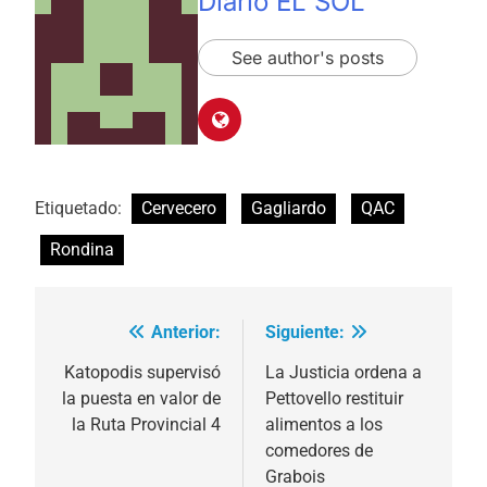
Diario EL SOL
See author's posts
Etiquetado:
Cervecero
Gagliardo
QAC
Rondina
Anterior:
Siguiente:
Navegación
de
Katopodis supervisó
La Justicia ordena a
la puesta en valor de
Pettovello restituir
entradas
la Ruta Provincial 4
alimentos a los
comedores de
Grabois