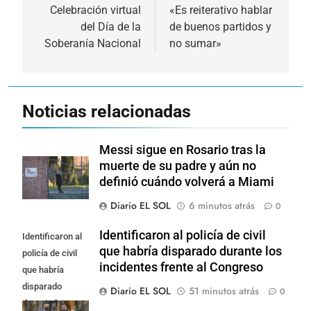
de
Celebración virtual
«Es reiterativo hablar
del Día de la
de buenos partidos y
entradas
Soberanía Nacional
no sumar»
Noticias relacionadas
Messi sigue en Rosario tras la
muerte de su padre y aún no
definió cuándo volverá a Miami
Diario EL SOL
6 minutos atrás
0
Identificaron al policía de civil
Identificaron al
que habría disparado durante los
policía de civil
incidentes frente al Congreso
que habría
disparado
Diario EL SOL
51 minutos atrás
0
durante los