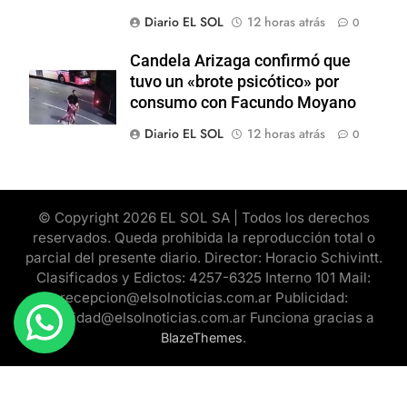
Diario EL SOL
12 horas atrás
0
Candela Arizaga confirmó que
tuvo un «brote psicótico» por
consumo con Facundo Moyano
Diario EL SOL
12 horas atrás
0
© Copyright 2026 EL SOL SA | Todos los derechos
reservados. Queda prohibida la reproducción total o
parcial del presente diario. Director: Horacio Schivintt.
Clasificados y Edictos: 4257-6325 Interno 101 Mail:
recepcion@elsolnoticias.com.ar Publicidad:
publicidad@elsolnoticias.com.ar Funciona gracias a
.
BlazeThemes