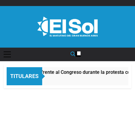
Saltar
al
contenido
Diario EL SOL
Incidentes frente al Congreso durante la protesta cont
TITULARES
9 Horas Atrás